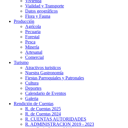
Vivienda
Vialidad y Transporte
Datos geográficos
Flora y Fauna
Producción
Agrícola
Pecuaria
Forestal
Pesca
Minería
Artesanal
Comercial
Turismo
Atractivos turisticos
Nuestra Gastronomía
Fiestas Parroquiales y Patronales
Cultura
Deportes
Calendario de Eventos
Galeria
Rendición de Cuentas
R. de Cuentas 2025
R. de Cuentas 2024
R. CUENTAS AUTORIDADES
R. ADMINISTRACION 2019 - 2023