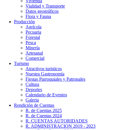
Vivienda
Vialidad y Transporte
Datos geográficos
Flora y Fauna
Producción
Agrícola
Pecuaria
Forestal
Pesca
Minería
Artesanal
Comercial
Turismo
Atractivos turisticos
Nuestra Gastronomía
Fiestas Parroquiales y Patronales
Cultura
Deportes
Calendario de Eventos
Galeria
Rendición de Cuentas
R. de Cuentas 2025
R. de Cuentas 2024
R. CUENTAS AUTORIDADES
R. ADMINISTRACION 2019 - 2023