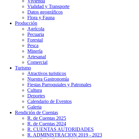
Vivienda
Vialidad y Transporte
Datos geográficos
Flora y Fauna
Producción
Agrícola
Pecuaria
Forestal
Pesca
Minería
Artesanal
Comercial
Turismo
Atractivos turisticos
Nuestra Gastronomía
Fiestas Parroquiales y Patronales
Cultura
Deportes
Calendario de Eventos
Galeria
Rendición de Cuentas
R. de Cuentas 2025
R. de Cuentas 2024
R. CUENTAS AUTORIDADES
R. ADMINISTRACION 2019 - 2023