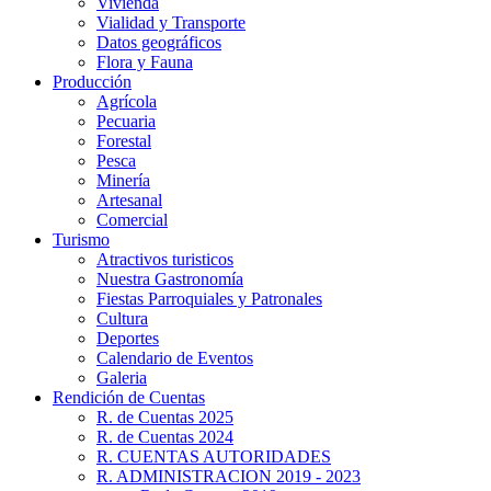
Vivienda
Vialidad y Transporte
Datos geográficos
Flora y Fauna
Producción
Agrícola
Pecuaria
Forestal
Pesca
Minería
Artesanal
Comercial
Turismo
Atractivos turisticos
Nuestra Gastronomía
Fiestas Parroquiales y Patronales
Cultura
Deportes
Calendario de Eventos
Galeria
Rendición de Cuentas
R. de Cuentas 2025
R. de Cuentas 2024
R. CUENTAS AUTORIDADES
R. ADMINISTRACION 2019 - 2023