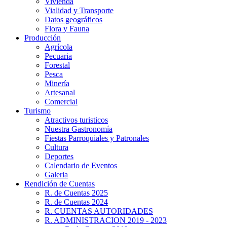
Vivienda
Vialidad y Transporte
Datos geográficos
Flora y Fauna
Producción
Agrícola
Pecuaria
Forestal
Pesca
Minería
Artesanal
Comercial
Turismo
Atractivos turisticos
Nuestra Gastronomía
Fiestas Parroquiales y Patronales
Cultura
Deportes
Calendario de Eventos
Galeria
Rendición de Cuentas
R. de Cuentas 2025
R. de Cuentas 2024
R. CUENTAS AUTORIDADES
R. ADMINISTRACION 2019 - 2023